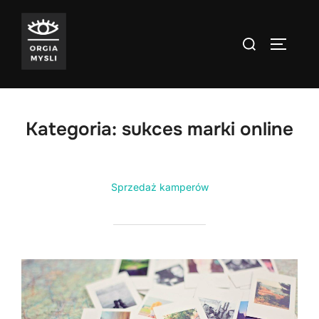
Skip
to
Search
TOGGLE
content
for:
Kategoria:
sukces marki online
Sprzedaż kamperów