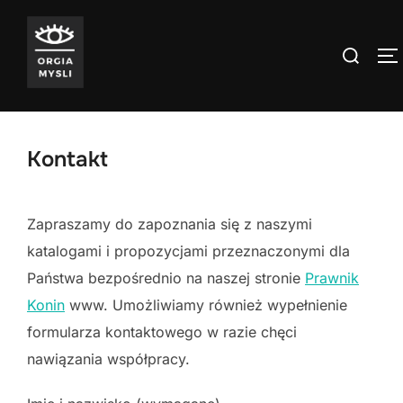
Skip
to
Search
T
content
for:
Kontakt
Zapraszamy do zapoznania się z naszymi
katalogami i propozycjami przeznaczonymi dla
Państwa bezpośrednio na naszej stronie
Prawnik
Konin
www. Umożliwiamy również wypełnienie
formularza kontaktowego w razie chęci
nawiązania współpracy.