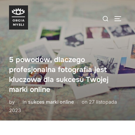
Skip
to
Search
TOGGLE
content
for:
5 powodów, dlaczego
profesjonalna fotografia jest
kluczowa dla sukcesu Twojej
marki online
Posted
by
in
sukces marki online
on
27 listopada
on
2023