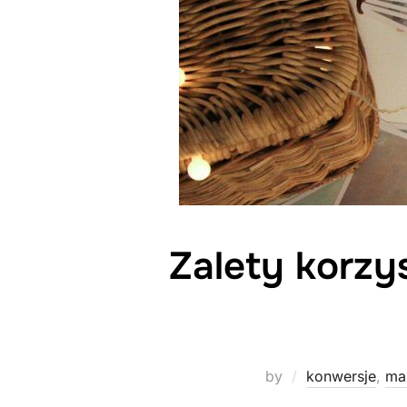
Zalety korzys
by
konwersje
,
mar