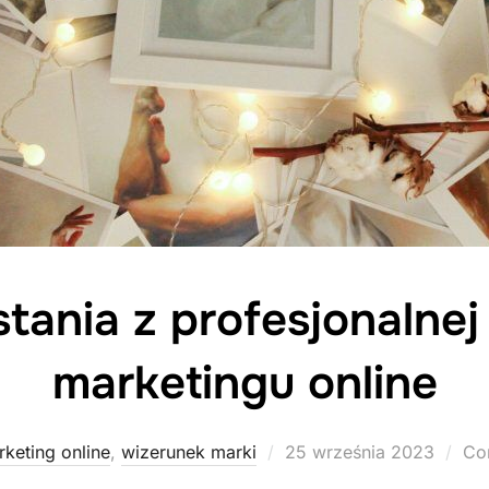
tania z profesjonalnej 
marketingu online
Posted
keting online
,
wizerunek marki
25 września 2023
Co
on