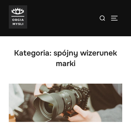
Skip
to
Search
TOGGLE
content
for:
Kategoria:
spójny wizerunek
marki