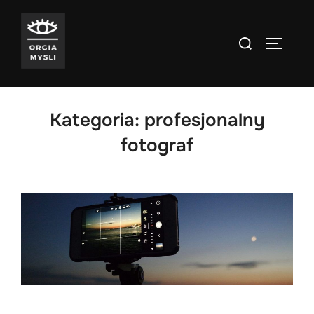
Skip
to
Search
TOGGLE
content
for:
Kategoria:
profesjonalny
fotograf