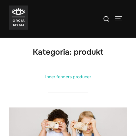
Skip
to
Search
TOGGLE
content
for:
Kategoria:
produkt
Inner fenders producer