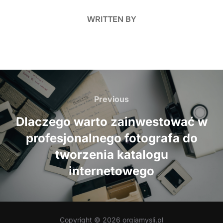
WRITTEN BY
Nawigacja
wpisu
Previous
Previous
Dlaczego warto zainwestować w
profesjonalnego fotografa do
tworzenia katalogu
internetowego
Copyright © 2026 orgiamysli.pl